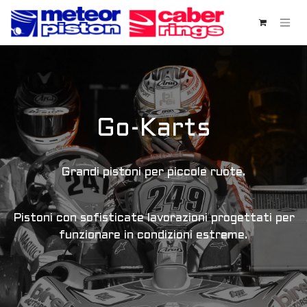
Passa al contenuto
Go-Karts
Grandi pistoni per piccole ruote.
Pistoni con sofisticate lavorazioni progettati per
funzionare in condizioni estreme.