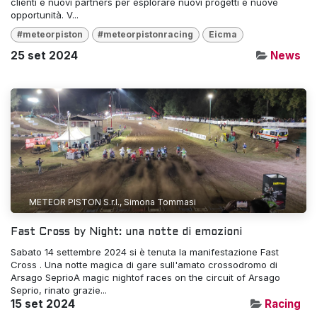
clienti e nuovi partners per esplorare nuovi progetti e nuove
opportunità. V...
#meteorpiston
#meteorpistonracing
Eicma
25 set 2024
News
METEOR PISTON S.r.l., Simona Tommasi
Fast Cross by Night: una notte di emozioni
Sabato 14 settembre 2024 si è tenuta la manifestazione Fast
Cross . Una notte magica di gare sull'amato crossodromo di
Arsago SeprioA magic nightof races on the circuit of Arsago
Seprio, rinato grazie...
15 set 2024
Racing