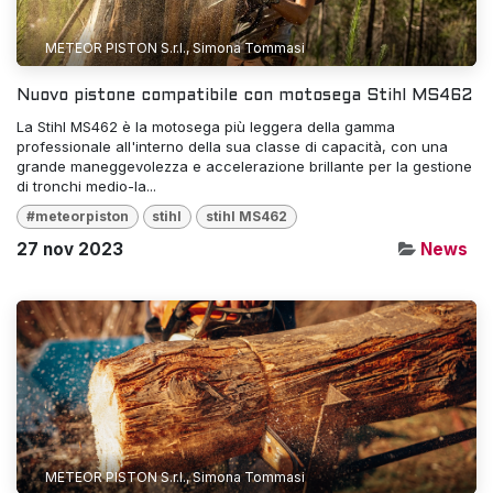
METEOR PISTON S.r.l., Simona Tommasi
Nuovo pistone compatibile con motosega Stihl MS462
La Stihl MS462 è la motosega più leggera della gamma
professionale all'interno della sua classe di capacità, con una
grande maneggevolezza e accelerazione brillante per la gestione
di tronchi medio-la...
#meteorpiston
stihl
stihl MS462
27 nov 2023
News
METEOR PISTON S.r.l., Simona Tommasi