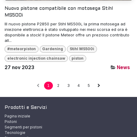
Nuovo pistone compatibile con motosega Stihl
MS500i
Ill nuovo pistone P2850 per Stihl MS500i, la prima motosega ad
iniezione elettronica è stato sviluppato nei mesi scorsa ed ora è
disponibile a stock! Il pistone Meteor offre un prezioso contributo
all...
#meteorpiston
Gardening
Stihl MS500i
electronic injection chainsaw
piston
27 nov 2023
News
1
2
3
4
5
Prodotti e Servizi
Pagina iniziale
Pistoni
Segmenti per pistoni
Tecnologie