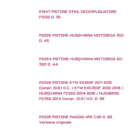
P1947 PISTONE STIHL DECESPUGLIATORE
FS120 D. 35
P2205 PISTONE HUSQVARNA MOTOSEGA 353
D. 45
P2254 PISTONE HUSQVARNA MOTOSEGA 50-
350 D. 44
P2328 PISTONE KTM SX350F 2011-2015
Compr. 13,6:1 O.C. / KTM EXC350F 2012-2016 /
HUSQVARNA FE350 2014-2016 / HUSABERG
FE350 2014 Compr. 12,8:1 H.C. D. 88
P2335 PISTONE PIAGGIO APE CAR D. 68
Versione originale