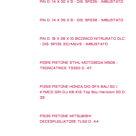
PIN D. 14 X 30 X 9 - DIS. SP035 - IMBUSTATO
PIN D. 14 X 35 X 9 - DIS. SP038 - IMBUSTATO
PIN D. 16 X 38 X 10 BICONICO NITRURATO DLC
- DIS. SP135 31CrMoV9 - IMBUSTATO
P0915 PISTONE STIHL MOTOSEGA MS08 -
AD ESAURIMENTO!
TRONCATRICE TS350 D. 47
P1359 PISTONE HONDA DIO-SFX-BALI 50 /
KYMCO GR1-DJ-KB-K12-Top Boy-Heroism 50 D.
39
P1535 PISTONE MITSUBISHI
AD ESAURIMENTO!
DECESPUGLIATORE TL52 D. 44