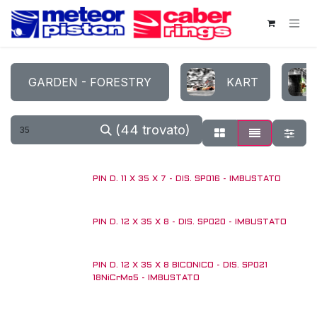
Passa al contenuto
GARDEN - FORESTRY
KART
(44 trovato)
PIN D. 11 X 35 X 7 - DIS. SP016 - IMBUSTATO
PIN D. 12 X 35 X 8 - DIS. SP020 - IMBUSTATO
PIN D. 12 X 35 X 8 BICONICO - DIS. SP021
18NiCrMo5 - IMBUSTATO