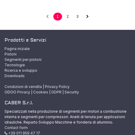
1
2
3
Prodotti e Servizi
Pagina iniziale
Pistoni
Segmenti per pistoni
Tecnologie
Ricerca e sviluppo
Downloads
Condizioni di vendita
|
Privacy Policy
ODOO
Privacy
|
Cookies
|
GDPR
|
Security
CABER S.r.l.
Specializzati nella produzione di segmenti per motori a combustione
interna e segmenti per compressori. Anelli di tenuta per applicazioni
idrauliche. Reparto Sviluppo Macchine e fonderia di alluminio.
Contact form
+39 011 959 47 17