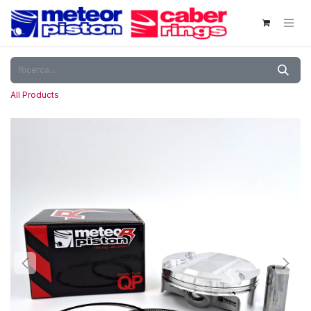
Passa al contenuto
All Products