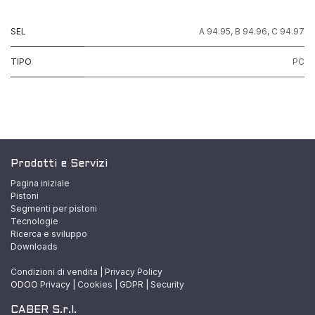
SEL
A 94.95
,
B 94.96
,
C 94.97
TIPO
PC
Prodotti e Servizi
Pagina iniziale
Pistoni
Segmenti per pistoni
Tecnologie
Ricerca e sviluppo
Downloads
Condizioni di vendita
|
Privacy Policy
ODOO
Privacy
|
Cookies
|
GDPR
|
Security
CABER S.r.l.