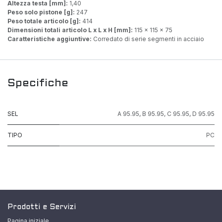
Altezza testa [mm]:
1,40
Peso solo pistone [g]:
247
Peso totale articolo [g]:
414
Dimensioni totali articolo L x L x H [mm]:
115 x 115 x 75
Caratteristiche aggiuntive:
Corredato di serie segmenti in acciaio
Specifiche
SEL
A 95.95
,
B 95.95
,
C 95.95
,
D 95.95
TIPO
PC
Prodotti e Servizi
Pagina iniziale