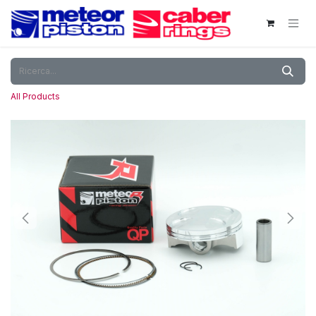
Passa al contenuto
All Products